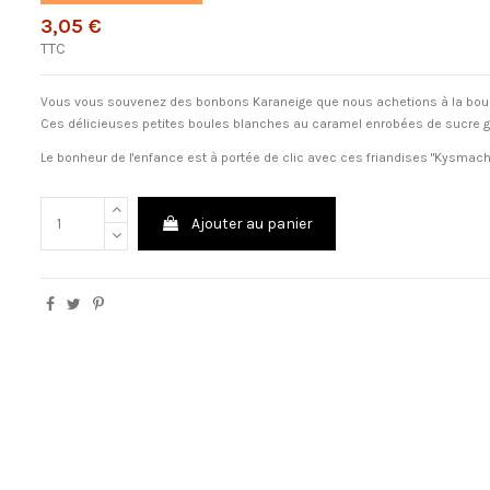
3,05 €
TTC
Vous vous souvenez des bonbons Karaneige que nous achetions
à
la bou
Ces d
é
licieuses petites boules blanches au caramel enrob
é
es de sucre g
Le bonheur de l'enfance est
à
port
é
e de clic avec ces friandises "Kysmach
Ajouter au panier