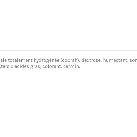
tale totalement hydrog
é
n
é
e (coprah), dextrose, humectant: sorb
ters d'acides gras; colorant: carmin.