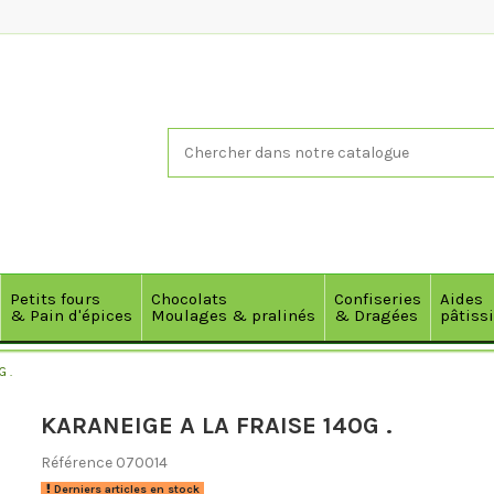
Petits fours
Chocolats
Confiseries
Aides
& Pain d'épices
Moulages & pralinés
& Dragées
pâtiss
 .
KARANEIGE A LA FRAISE 140G .
Référence
070014
Derniers articles en stock