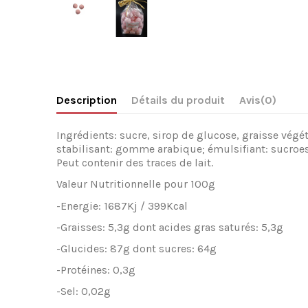
Description
Détails du produit
Avis
(0)
Ingr
é
dients: sucre, sirop de glucose, graisse v
é
g
é
stabilisant: gomme arabique;
é
mulsifiant: sucroes
Peut contenir des traces de lait.
Valeur Nutritionnelle pour 100g
-Energie: 1687Kj / 399Kcal
-Graisses: 5,3g dont acides gras satur
é
s: 5,3g
-Glucides: 87g dont sucres: 64g
-Prot
é
ines: 0,3g
-Sel: 0,02g