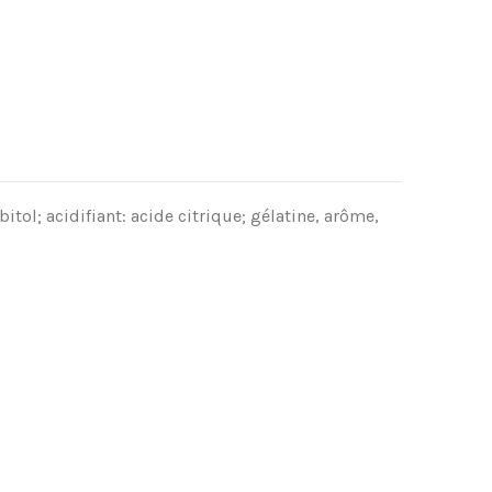
itol; acidifiant: acide citrique; g
é
latine, ar
ô
me,