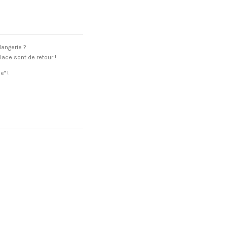
langerie ?
lace sont de retour !
e" !