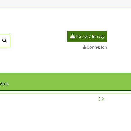
Panier
/
Empty
Connexion
ières