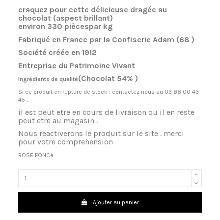
craquez pour cette d
é
licieuse drag
é
e au
chocolat (aspect brillant)
environ 330 pi
è
ces
par kg
Fabriqu
é
en France par la Confiserie Adam (68 )
Soci
é
t
é
cr
é
é
e en 1912
Entreprise du Patrimoine Vivant
(Chocolat 54% )
Ingr
é
dients de qualit
é
Si ce produit en rupture de stock : contactez nous au
03 88 00 43
45 ,
il est peut etre en cours de livraison ou il en reste
peut etre au magasin .
Nous reactiverons le produit sur le site . merci
pour votre comprehension
ROSE FONC
é
Ajouter au panier