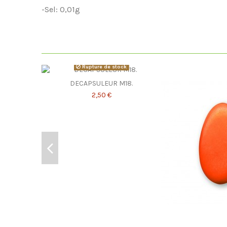
-Sel: 0,01g
Rupture de stock
DECAPSULEUR M18.
2,50 €