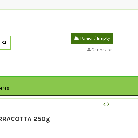
Panier
/
Empty
Connexion
ières
RRACOTTA 250g