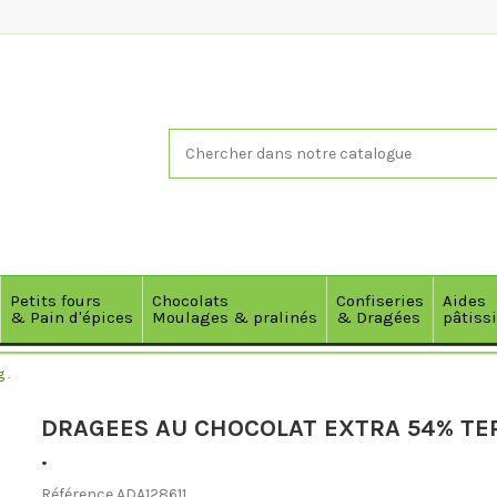
Petits fours
Chocolats
Confiseries
Aides
& Pain d'épices
Moulages & pralinés
& Dragées
pâtiss
 .
DRAGEES AU CHOCOLAT EXTRA 54% TE
.
Référence
ADA128611