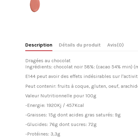
Description
Détails du produit
Avis
(0)
Drag
é
es au chocolat
Ingr
é
dients: chocolat noir 58%: (cacao 54% min) (
E144 peut avoir des effets ind
é
sirables sur l'activit
Peut contenir: fruits
à
coque, gluten, oe
uf
, arachide
Valeur Nutritionnelle pour 100g
-Energie: 1920Kj / 457Kcal
-Graisses: 15g dont acides gras satur
é
s: 9g
-Glucides: 76g dont sucres: 72g
-Prot
é
ines: 3,3g