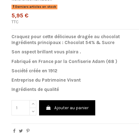
Derniers articles en stock
5,95 €
TTC
Craquez pour cette d
é
licieuse drag
é
e au chocolat
Ingr
é
dients principaux : Chocolat 54% & Sucre
Son aspect brillant vous plaira .
Fabriqu
é
en France par la Confiserie Adam (68 )
Soci
é
t
é
cr
é
é
e en 1912
Entreprise du Patrimoine Vivant
Ingr
é
dients de qualit
é
Ajouter au panier