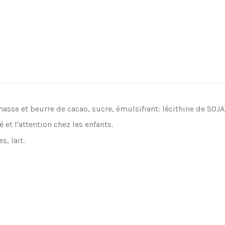
masse et beurre de cacao, sucre,
é
mulsifiant: l
é
cithine de SOJA
é
et l'attention chez les enfants.
s, lait.