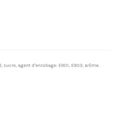
); sucre, agent d'enrobage: E901, E903; ar
ô
me.