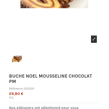
BUCHE NOEL MOUSSELINE CHOCOLAT
PM
Référence
020335
29,80 €
TTC
Nos p
â
tissiers ont s
é
lectionn
é
pour vous