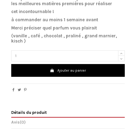
les meilleures mati
è
res premi
è
res pour r
é
aliser
cet incontournable !
à
commander au moins 1 semaine avant
Merci pr
é
ciser quel parfum vous plairait
(vanille , caf
é
, chocolat , pralin
é
, grand marnier,
kisch )
Ajouter au panier
Détails du produit
Avis
(0)