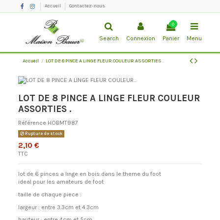
Accueil
Contactez-nous
0
Search
Connexion
Panier
Menu
Accueil
LOT DE 8 PINCE A LINGE FLEUR COULEUR ASSORTIES .
LOT DE 8 PINCE A LINGE FLEUR COULEUR
ASSORTIES .
Référence
HOBMT987
Rupture de stock
2,10 €
TTC
lot de 6 pinces a linge en bois dans le theme du foot
ideal pour les amateurs de foot
taille de chaque piece :
largeur : entre 3.3cm et 4.3cm
hauteur : entre 4cm et 5cm