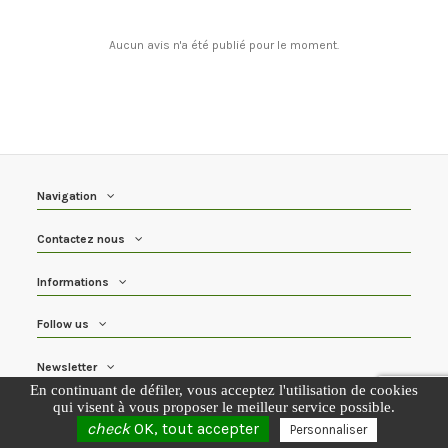
Aucun avis n'a été publié pour le moment.
Navigation
Contactez nous
Informations
Follow us
Newsletter
En continuant de défiler,
vous acceptez l'utilisation de cookies
qui visent à vous proposer le meilleur service possible.
check
OK, tout accepter
Personnaliser
Copyright Maison BAUER 2020©