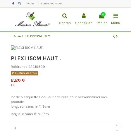
Accueil
Contactez-nous
0
Search
Connexion
Panier
Menu
Accueil
PLEXI 15CM HAUT .
PLEXI 15CM HAUT .
Référence
BAC19599
Rupture de stock
2,26 €
TTC
lot de 5 etiquettes couleur naturelle pour personnaliser vos
produits
longueur sans le fil 9cm
largueur sans le fil 5cm