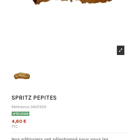
SPRITZ PEPITES
Référence
040730S
En stock
4,60 €
TTC
Nos p
â
tissiers ont s
é
lectionn
é
pour vous les