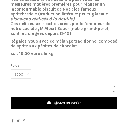
meilleures mati
è
res premi
è
res pour r
é
aliser un
incontournable biscuit de No
ë
l
: les fameux
(
spritzbredele
traduction litt
é
rale
: petits g
â
teaux
alsaciens r
é
alis
é
s
à
la douille)
.
Ces d
é
licieuses recettes cr
é
es par le fondateur de
notre soci
é
t
é
, M.Albert Bauer (notre grand-p
è
re),
sont inchang
é
es depuis 1949
!
R
é
galez-vous avec ce m
é
lange traditionnel compos
é
de spritz aux p
é
pites de chocolat .
soit 16.50 euros le kg
Poids
Ajouter au panier