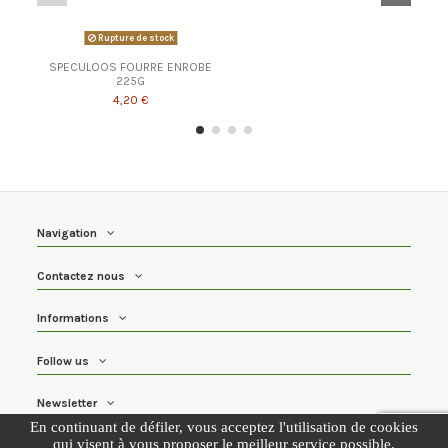
Rupture de stock
SPECULOOS FOURRE ENROBE
225G
4,20 €
Navigation
Contactez nous
Informations
Follow us
Newsletter
En continuant de défiler,
vous acceptez l'utilisation de cookies
qui visent à vous proposer le meilleur service possible.