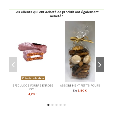
Les clients qui ont acheté ce produit ont également
acheté :
Rupture de stock
SPECULOOS FOURRE ENROBE
ASSORTIMENT PETITS FOURS
BAR
225G
5,80 €
Du
4,20 €