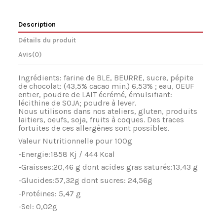
Description
Détails du produit
Avis
(0)
Ingr
é
dients: farine de BLE, BEURRE, sucre, p
é
pite
de chocolat: (43,5% cacao min.) 6,53% ; eau, OE
UF
entier, poudre de LAIT
é
cr
é
m
é
,
é
mulsifiant:
l
é
cithine de SOJA; poudre
à
lever.
Nous utilisons dans nos ateliers, gluten, produits
laitiers, oe
ufs
, soja, fruits
à
coques. Des traces
fortuites de ces allerg
è
nes sont possibles.
Valeur Nutritionnelle pour 100g
-Energie:1858 Kj / 444 Kcal
-Graisses:20,46 g dont acides gras satur
é
s:13,43 g
-Glucides:57,32g dont sucres: 24,56g
-Prot
é
ines: 5,47 g
-Sel: 0,02g