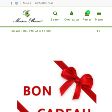
Accueil
Contactez-nous
0
Search
Connexion
Panier
Menu
Accueil
BON D'ACHAT de 5 à 100€