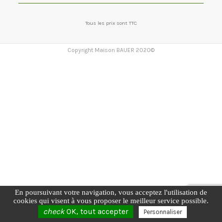
Tous les prix sont TTC
Copyright Maison BAUER 2020©
En poursuivant votre navigation, vous acceptez l'utilisation de
cookies qui visent à vous proposer le meilleur service possible.
check
OK, tout accepter
Personnaliser