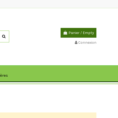
Panier
/
Empty
Connexion
ières