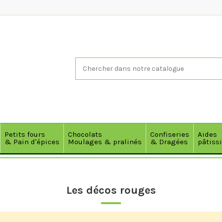
Petits fours
Chocolats
Confiseries
Aides
& Pain d'épices
Moulages & pralinés
& Dragées
pâtiss
Les décos rouges