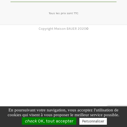
Tous les prix sont TTC
Copyright Maison BAUER 2020©
En poursuivant votre navigation, vous acceptez l'utilisation de
cookies qui visent à vous proposer le meilleur service possible.
check
OK, tout accepter
Personnaliser