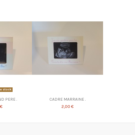
e stock
D PERE .
CADRE MARRAINE .
 €
2,00 €