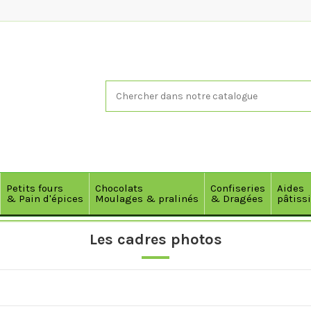
Petits fours
Chocolats
Confiseries
Aides
& Pain d'épices
Moulages & pralinés
& Dragées
pâtiss
Les cadres photos