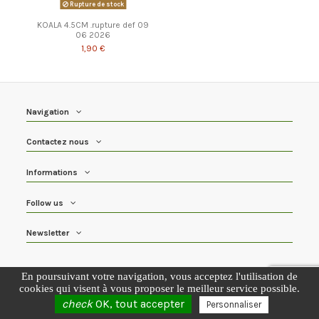
Rupture de stock
KOALA 4.5CM .rupture def 09
06 2026
1,90 €
Navigation
Contactez nous
Informations
Follow us
Newsletter
Tous les prix sont TTC
En poursuivant votre navigation, vous acceptez l'utilisation de
cookies qui visent à vous proposer le meilleur service possible.
check
OK, tout accepter
Personnaliser
Copyright Maison BAUER 2020©